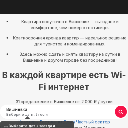
Квартира посуточно в Вишневке — выгоднее и
комфортнее, чем номер в гостинице.
Краткосрочная аренда квартир — идеальное решение
для туристов и командированных.
Здесь можно сдать и снять квартиру на сутки в
Вишневке и другом городе без посредников!
В каждой квартире есть Wi-
Fi интернет
31 предложение в Вишневке oт 2 000
₽
/ сутки
Вишневка
Выберите даты, 2 гостя
Квартиры
Гостиницы
Дома
Частный сектор
Выберите даты заезда и
Найдём, где остановиться в Вишневке: 31 вариант