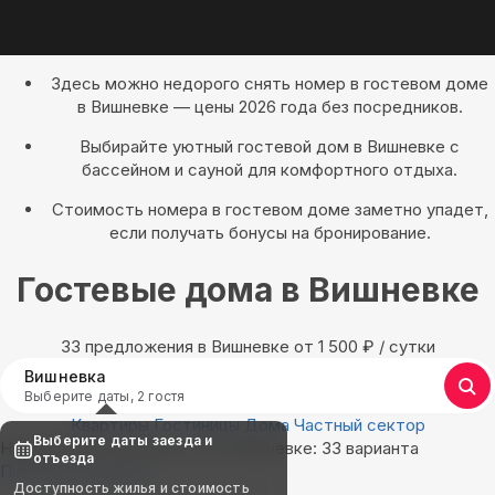
Здесь можно недорого снять номер в гостевом доме
в Вишневке — цены 2026 года без посредников.
Выбирайте уютный гостевой дом в Вишневке с
бассейном и сауной для комфортного отдыха.
Стоимость номера в гостевом доме заметно упадет,
если получать бонусы на бронирование.
Гостевые дома в Вишневке
33 предложения в Вишневке oт 1 500
₽
/ сутки
Вишневка
Выберите даты, 2 гостя
Квартиры
Гостиницы
Дома
Частный сектор
Выберите даты заезда и
Найдём, где остановиться в Вишневке: 33 варианта
отъезда
Показать на карте
Доступность жилья и стоимость