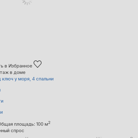
ь в Избранное
таж в доме
 ключ у моря, 4 спальни
й
ти
ни
2
Общая площадь: 100 м
нный спрос