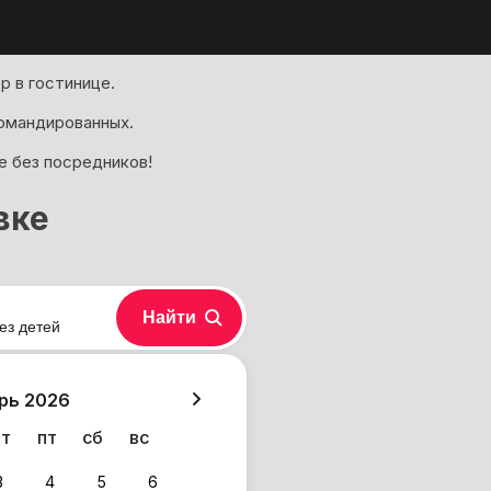
р в гостинице.
омандированных.
е без посредников!
вке
Найти
ез детей
хазия
рь 2026
чт
пт
сб
вс
3
4
5
6