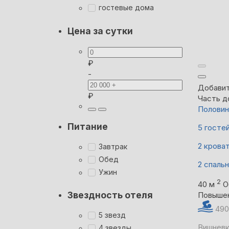
гостевые дома
Цена за сутки
₽
-
Добавит
₽
Часть д
Половин
Питание
5 госте
2 крова
Завтрак
Обед
2 спаль
Ужин
2
40 м
О
Звездность отеля
Повыше
490
5 звезд
Вишневк
4 звезды