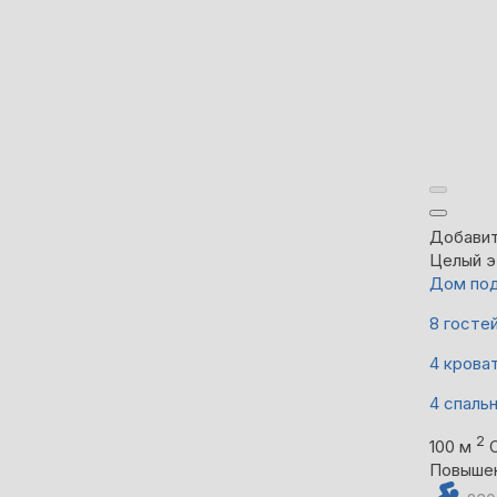
Добавит
Целый э
Дом под
8 госте
4 крова
4 спаль
2
100 м
Повыше