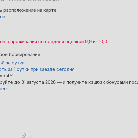
ь расположение на карте
вов
вов
о проживании со средней оценкой
9,9
из
10,0
рое бронирование
0
₽
за сутки
ть за 1 сутки при заезде сегодня
 до 4%
руйте до 31 августа 2026 — и получите кэшбэк бонусами пос
нее