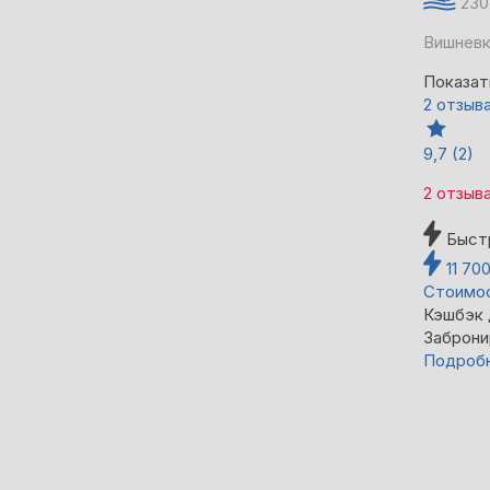
230
Вишневк
Показат
2 отзыв
9,7
(2)
2 отзыв
Быст
11 70
Стоимос
Кэшбэк
Заброни
Подроб