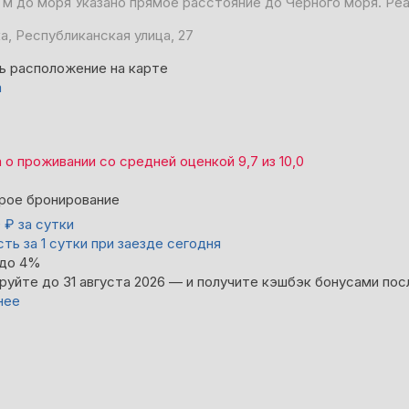
 м до моря
Указано прямое расстояние до Чёрного моря. Ре
а, Республиканская улица, 27
ь расположение на карте
а
а
о проживании со средней оценкой
9,7
из
10,0
рое бронирование
0
₽
за сутки
ть за 1 сутки при заезде сегодня
 до 4%
руйте до 31 августа 2026 — и получите кэшбэк бонусами пос
нее