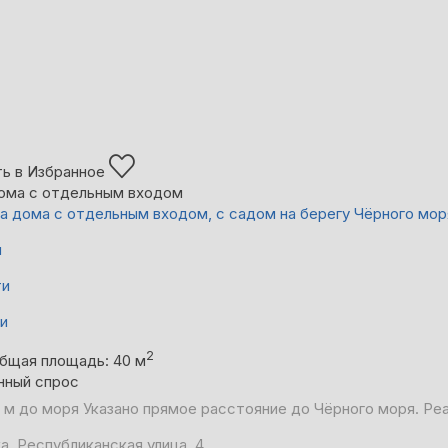
ь в Избранное
ома с отдельным входом
а дома с отдельным входом, с садом на берегу Чёрного мор
й
ти
ни
2
бщая площадь: 40 м
нный спрос
 м до моря
Указано прямое расстояние до Чёрного моря. Ре
а, Республиканская улица, 4