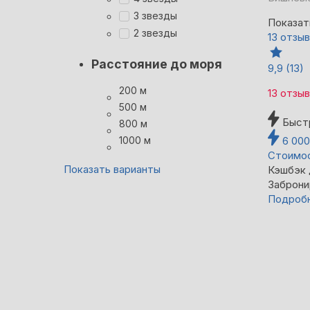
3 звезды
Показат
2 звезды
13 отзы
Расстояние до моря
9,9
(13)
200 м
13 отзы
500 м
Быст
800 м
1000 м
6 00
Стоимос
Показать варианты
Кэшбэк
Заброни
Подроб