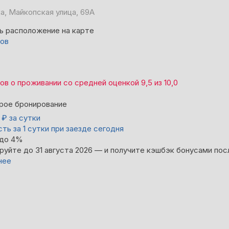
а, Майкопская улица, 69А
ь расположение на карте
вов
вов
о проживании со средней оценкой
9,5
из
10,0
рое бронирование
0
₽
за сутки
ть за 1 сутки при заезде сегодня
 до 4%
руйте до 31 августа 2026 — и получите кэшбэк бонусами пос
нее