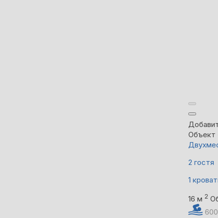
Добавит
Объект 
Двухмес
2 гостя
1 кроват
2
16 м
О
600