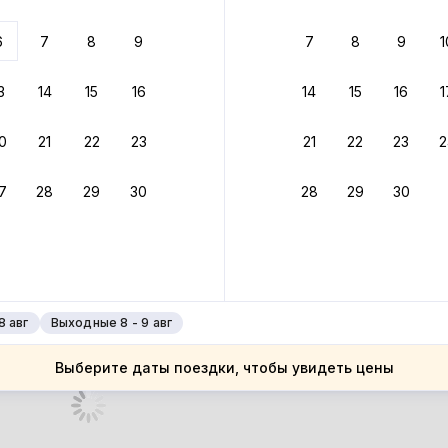
 до 30% за бронь
6
7
8
9
7
8
9
1
бонусами
ценки проживания
3
14
15
16
14
15
16
1
йте быстрое бронирование
0
21
22
23
21
22
23
2
ное подтверждение брони без ожидания ответа от хозяина
7
28
29
30
28
29
30
 до 4%
руйте до 31 августа 2026 — и получите кэшбэк бонусами пос
нее
8 авг
Выходные 8 - 9 авг
Выберите даты поездки, чтобы увидеть цены