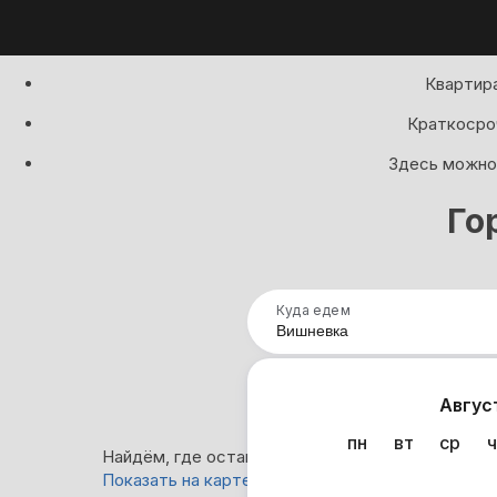
Квартира
Краткосроч
Здесь можно 
Го
Куда едем
Нап
Авгус
пн
вт
ср
ч
Найдём, где остановиться в Вишневке: 4 вариан
Показать на карте