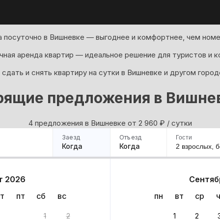
 посуточно в Вишневке — выгоднее и комфортнее, чем номе
ная аренда квартир — идеальное решение для туристов и к
сдать и снять квартиру на сутки в Вишневке и другом город
рящие предложения в Вишне
4 предложения в Вишневке oт 2 960
₽
/ сутки
Заезд
Отъезд
Гости
Когда
Когда
2 взрослых,
б
ример
Санкт-Петербург
Москва
Сочи
Минск
Казань
Дагестан
Кисловодск
Аб
т 2026
Сентяб
Квартиры
Гостиницы
Дома
Частный сектор
т
пт
сб
вс
пн
вт
ср
та
1
2
1
2