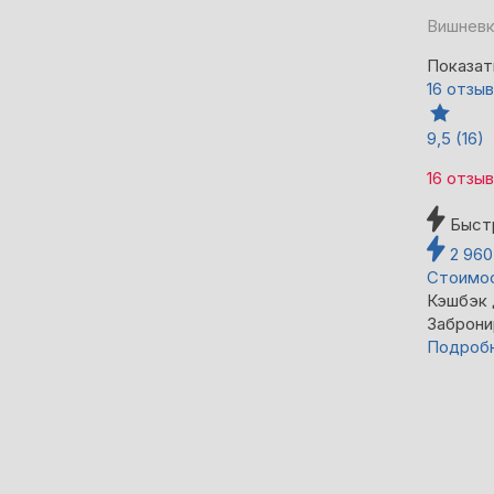
Вишневк
Показат
16 отзы
9,5
(16)
16 отзы
Быст
2 96
Стоимос
Кэшбэк
Заброни
Подроб