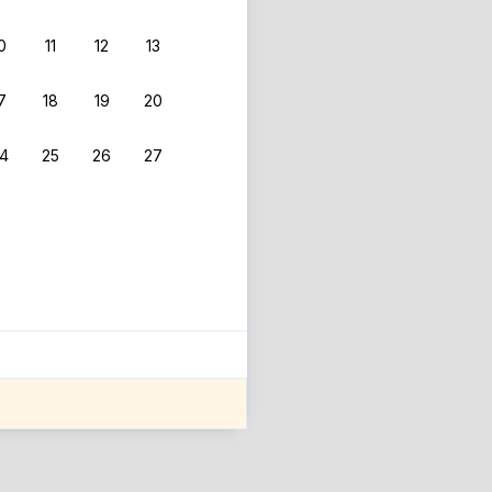
0
11
12
13
7
18
19
20
4
25
26
27
ле оценки проживания.