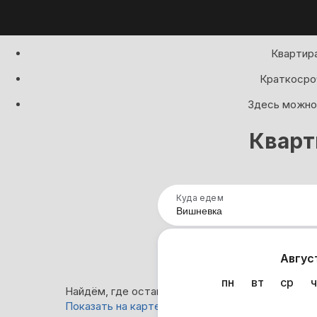
Квартира
Краткосроч
Здесь можно 
Кварт
Куда едем
Нап
Авгус
пн
вт
ср
ч
Найдём, где остановиться в Вишневке: 39 вари
Показать на карте