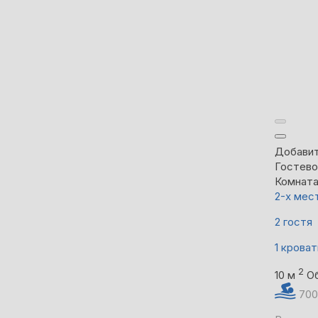
Добавит
Гостево
Комнат
2-х мес
2 гостя
1 кроват
2
10 м
О
700