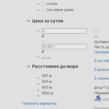
отели
гостевые дома
Цена за сутки
₽
-
Добавит
Часть д
₽
Половин
5 госте
Расстояние до моря
2 крова
200 м
2 спаль
500 м
2
800 м
40 м
О
Повыше
1000 м
490
Показать варианты
Вишневк