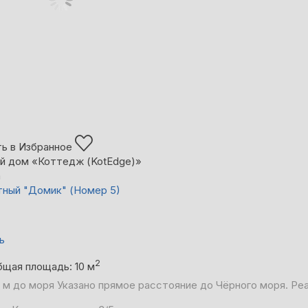
ь в Избранное
й дом «Коттедж (KotEdge)»
а
тный "Домик" (Номер 5)
ь
2
бщая площадь: 10 м
 м до моря
Указано прямое расстояние до Чёрного моря. Ре