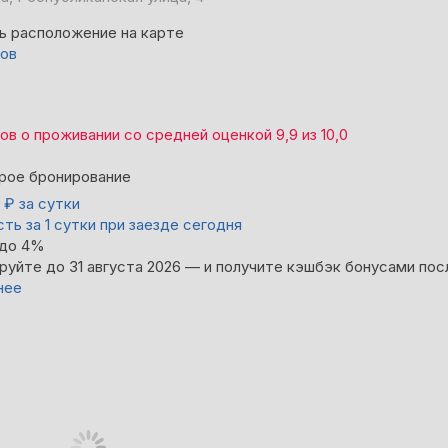
ь расположение на карте
вов
вов
о проживании со средней оценкой
9,9
из
10,0
рое бронирование
0
₽
за сутки
ть за 1 сутки при заезде сегодня
 до 4%
руйте до 31 августа 2026 — и получите кэшбэк бонусами пос
нее