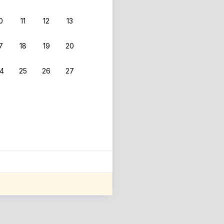
0
11
12
13
7
18
19
20
4
25
26
27
ле оценки проживания.