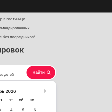
р в гостинице.
омандированных.
е без посредников!
ировок
Найти
ез детей
хазия
рь 2026
чт
пт
сб
вс
3
4
5
6