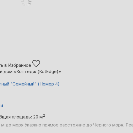
ь в Избранное
й дом «Коттедж (KotEdge)»
а
тный "Семейный" (Номер 4)
ти
2
бщая площадь: 20 м
 м до моря
Указано прямое расстояние до Чёрного моря. Ре