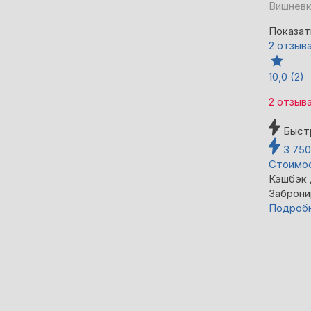
Вишневка
Показат
2 отзыв
10,0
(2)
2 отзыв
Быст
3 75
Стоимос
Кэшбэк
Заброни
Подроб