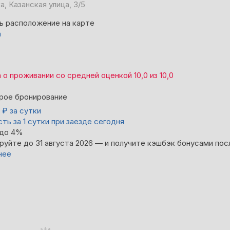
, Казанская улица, 3/5
ь расположение на карте
а
а
о проживании со средней оценкой
10,0
из
10,0
рое бронирование
0
₽
за сутки
ть за 1 сутки при заезде сегодня
 до 4%
руйте до 31 августа 2026 — и получите кэшбэк бонусами пос
нее