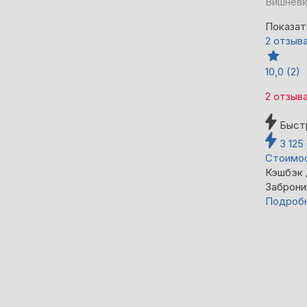
Вишневка
Показат
2 отзыв
10,0
(2)
2 отзыв
Быст
3 125
Стоимос
Кэшбэк
Заброни
Подроб