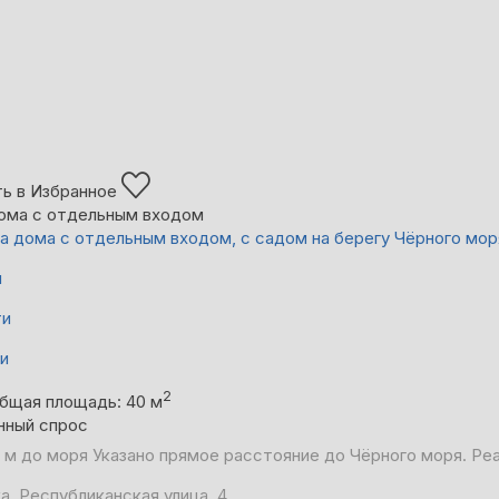
ь в Избранное
ома с отдельным входом
а дома с отдельным входом, с садом на берегу Чёрного мор
й
ти
ни
2
бщая площадь: 40 м
нный спрос
 м до моря
Указано прямое расстояние до Чёрного моря. Ре
а, Республиканская улица, 4