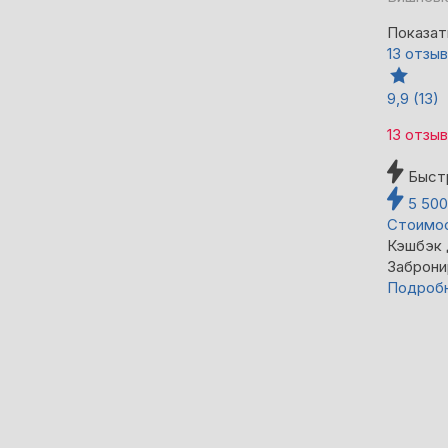
Показат
13 отзы
9,9
(13)
13 отзы
Быст
5 50
Стоимос
Кэшбэк
Заброни
Подроб