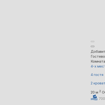
Добавит
Гостево
Комнат
4-х мес
4 гостя
2 крова
2
20 м
О
700