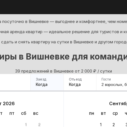
 посуточно в Вишневке — выгоднее и комфортнее, чем номе
ная аренда квартир — идеальное решение для туристов и к
сдать и снять квартиру на сутки в Вишневке и другом город
иры в Вишневке для команд
39 предложений в Вишневке oт 2 000
₽
/ сутки
Заезд
Отъезд
Гости
Когда
Когда
2 взрослых,
б
ример
Санкт-Петербург
Москва
Сочи
Минск
Казань
Дагестан
Кисловодск
Аб
т 2026
Сентяб
Квартиры
Гостиницы
Дома
Частный сектор
т
пт
сб
вс
пн
вт
ср
антов
1
2
1
2