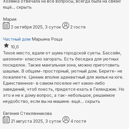
Хозяйка отвечала на все вопросы, всегда была на связи!
ещё...
скрыть
Мария
2 октября 2025, 3 суток
2 гостя
Частный дом
Марьина Роща
10,0
Тихое место, вдали от шума городской суеты. Бассейн,
шезлонги- классно загорать. Есть беседка для уютных
посиделок. Также мангальная зона, можно приготовить
шашлык. В общем- просторный, уютный дом. Берите- не
пожалеете. Ценник вполне адекватный для жилья на юге.
Единственное- в самом поселке нет каких-либо
заведений, чтоб поесть, придется ехать в Геленджик. Но
это и не к дому вопрос, а так- небольшое, решаемое
неудобство, если вы на машине.
ещё...
скрыть
Евгения Стеклянникова
21 августа 2025, 3 суток
4 гостя