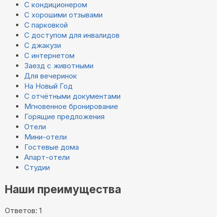
С кондиционером
С хорошими отзывами
С парковкой
С доступом для инвалидов
С джакузи
С интернетом
Заезд с животными
Для вечеринок
На Новый Год
С отчётными документами
Мгновенное бронирование
Горящие предложения
Отели
Мини-отели
Гостевые дома
Апарт-отели
Студии
Наши преимущества
Ответов: 1