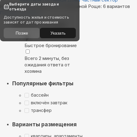
Выберите даты заезда и
Найдём, где остановиться в Марьиной Роще: 6 вариантов
отъезда
Показать на карте
Доступность жилья и стоимость
зависят от дат проживания
Выбирайте лучшее
Позже
Указать
Быстрое бронирование
Всего 2 минуты, без
ожидания ответа от
хозяина
Популярные фильтры
бассейн
включён завтрак
трансфер
Варианты размещения
квартиры, апартаменты