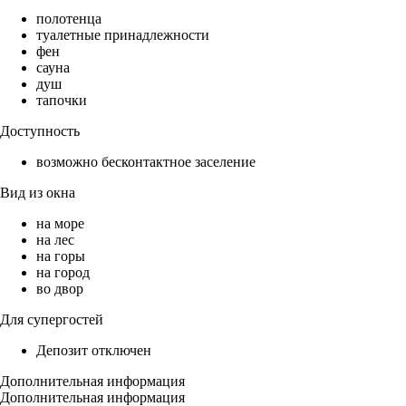
полотенца
туалетные принадлежности
фен
сауна
душ
тапочки
Доступность
возможно бесконтактное заселение
Вид из окна
на море
на лес
на горы
на город
во двор
Для супергостей
Депозит отключен
Дополнительная информация
Дополнительная информация