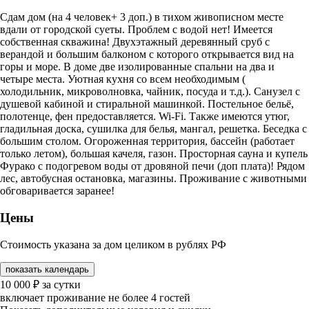
Сдам дом (на 4 человек+ 3 доп.) в тихом живописном месте
вдали от городской суеты. Проблем с водой нет! Имеется
собственная скважина! Двухэтажный деревянный сруб с
верандой и большим балконом с которого открывается вид на
горы и море. В доме две изолированные спальни на два и
четыре места. Уютная кухня со всем необходимым (
холодильник, микроволновка, чайник, посуда и т.д.). Санузел с
душевой кабиной и стиральной машинкой. Постельное бельё,
полотенце, фен предоставляется. Wi-Fi. Также имеются утюг,
гладильная доска, сушилка для белья, мангал, решетка. Беседка с
большим столом. Огороженная территория, бассейн (работает
только летом), большая качеля, газон. Просторная сауна и купель
Фурако с подогревом воды от дровяной печи (доп плата)! Рядом
лес, автобусная остановка, магазины. Проживание с животными
обговаривается заранее!
Цены
Стоимость указана за дом целиком в рублях РФ
показать календарь
10 000
₽
за сутки
включает проживание не более 4 гостей