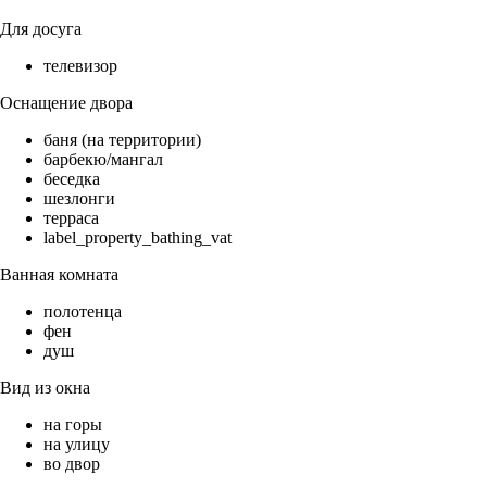
Для досуга
телевизор
Оснащение двора
баня (на территории)
барбекю/мангал
беседка
шезлонги
терраса
label_property_bathing_vat
Ванная комната
полотенца
фен
душ
Вид из окна
на горы
на улицу
во двор