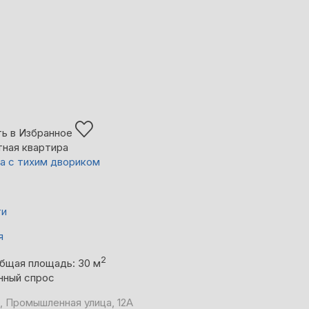
ь в Избранное
тная квартира
а с тихим двориком
ти
я
2
бщая площадь: 30 м
нный спрос
, Промышленная улица, 12А