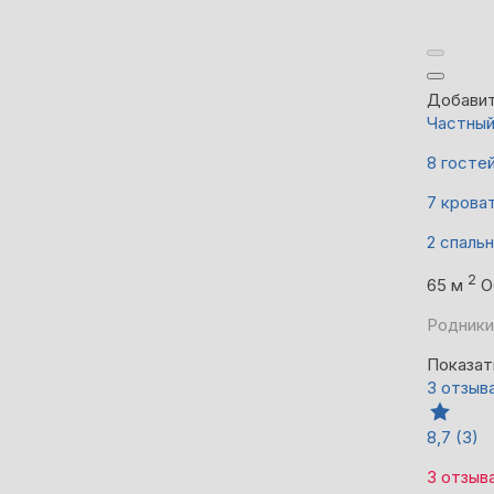
Добавит
Частны
8 госте
7 крова
2 спаль
2
65 м
О
Родники
Показат
3 отзыв
8,7
(3)
3 отзыв