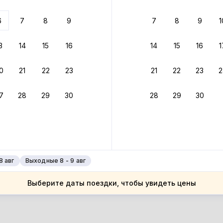
 до 30% за бронь
6
7
8
9
7
8
9
1
бонусами
ценки проживания
3
14
15
16
14
15
16
1
йте быстрое бронирование
0
21
22
23
21
22
23
2
ное подтверждение брони без ожидания ответа от хозяина
7
28
29
30
28
29
30
зяин
 до 4%
руйте до 31 августа 2026 — и получите кэшбэк бонусами пос
нее
8 авг
Выходные 8 - 9 авг
Выберите даты поездки, чтобы увидеть цены