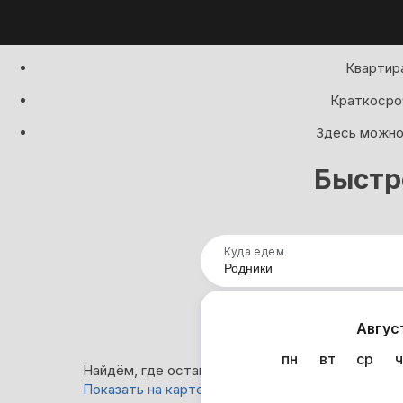
Квартира
Краткосроч
Здесь можно 
Быстр
Куда едем
Нап
Авгус
пн
вт
ср
ч
Найдём, где остановиться в Родниках: 2 вариан
Показать на карте