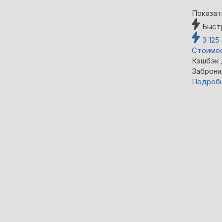
Показат
Быст
3 125
Стоимос
Кэшбэк
Заброни
Подроб