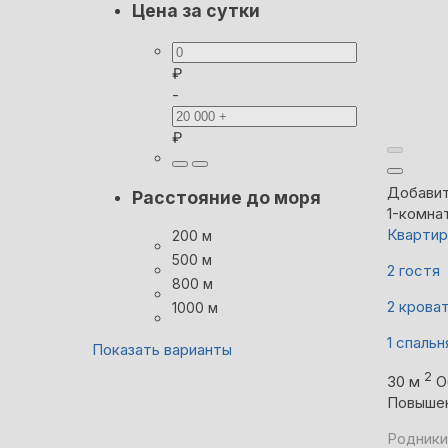
Цена за сутки
₽
-
₽
Добавит
Расстояние до моря
1-комна
Квартир
200 м
500 м
2 гостя
800 м
2 крова
1000 м
1 спальн
Показать варианты
2
30 м
О
Повыше
Родники