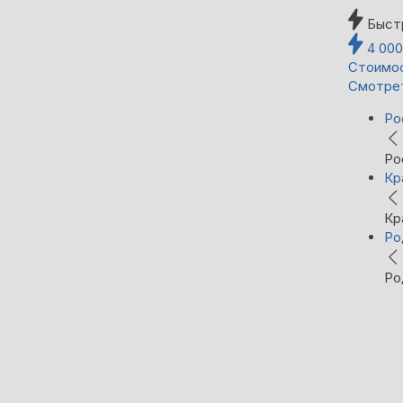
Быст
4 00
Стоимос
Смотре
Ро
Ро
Кр
Кр
Ро
Ро