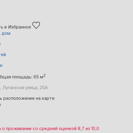
ь в Избранное
й дом
й
тей
ни
2
бщая площадь: 65 м
, Луганская улица, 25А
ь расположение на карте
а
а
о проживании со средней оценкой
8,7
из
10,0