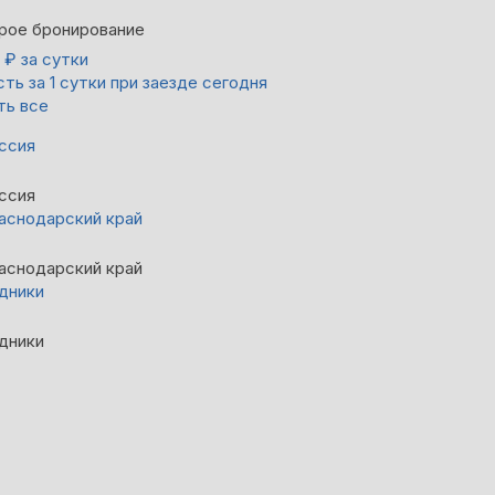
рое бронирование
0
₽
за сутки
ть за 1 сутки при заезде сегодня
ть все
ссия
ссия
аснодарский край
аснодарский край
дники
дники