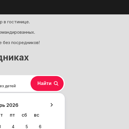
 в гостинице.
омандированных.
е без посредников!
дниках
Найти
ез детей
хазия
рь 2026
чт
пт
сб
вс
3
4
5
6