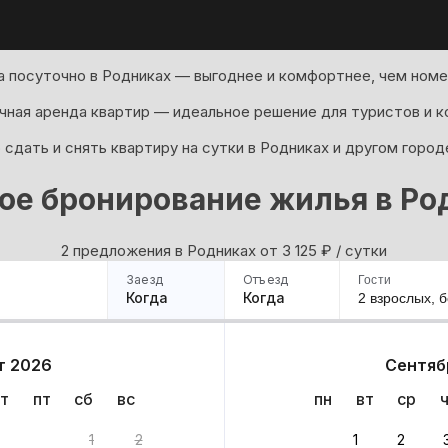
 посуточно в Родниках — выгоднее и комфортнее, чем номер
ная аренда квартир — идеальное решение для туристов и к
сдать и снять квартиру на сутки в Родниках и другом город
ое бронирование жилья в Ро
2 предложения в Родниках oт 3 125
₽
/ сутки
Заезд
Отъезд
Гости
Когда
Когда
2 взрослых,
б
ример
Санкт-Петербург
Москва
Сочи
Минск
Казань
Дагестан
Кисловодск
Аб
т 2026
Сентяб
Квартиры
Гостиницы
Дома
Частный сектор
т
пт
сб
вс
пн
вт
ср
та
1
2
1
2