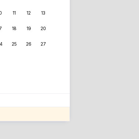
0
11
12
13
7
18
19
20
4
25
26
27
ле оценки проживания.