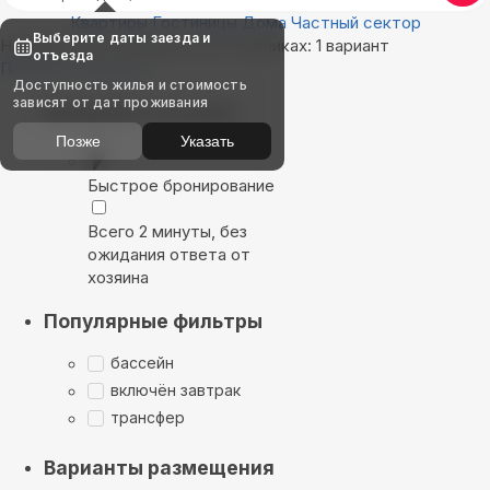
Квартиры
Гостиницы
Дома
Частный сектор
Выберите даты заезда и
Найдём, где остановиться в Родниках: 1 вариант
отъезда
Показать на карте
Доступность жилья и стоимость
зависят от дат проживания
Выбирайте лучшее
Позже
Указать
Быстрое бронирование
Всего 2 минуты, без
ожидания ответа от
хозяина
Популярные фильтры
бассейн
включён завтрак
трансфер
Варианты размещения