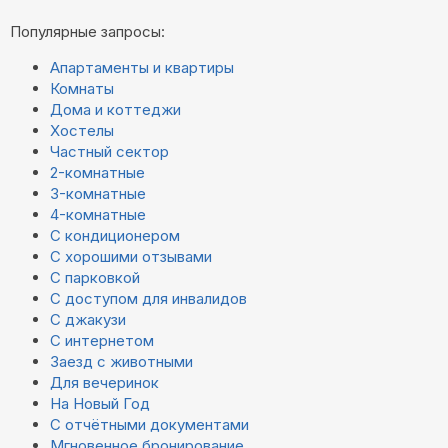
Популярные запросы:
Апартаменты и квартиры
Комнаты
Дома и коттеджи
Хостелы
Частный сектор
2-комнатные
3-комнатные
4-комнатные
С кондиционером
С хорошими отзывами
С парковкой
С доступом для инвалидов
С джакузи
С интернетом
Заезд с животными
Для вечеринок
На Новый Год
С отчётными документами
Мгновенное бронирование