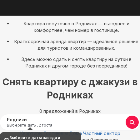
Квартира посуточно в Родниках — выгоднее и
комфортнее, чем номер в гостинице.
Краткосрочная аренда квартир — идеальное решение
для туристов и командированных.
Здесь можно сдать и снять квартиру на сутки в
Родниках и другом городе без посредников!
Снять квартиру с джакузи в
Родниках
0 предложений в Родниках
Родники
Выберите даты, 2 гостя
Квартиры
Гостиницы
Дома
Частный сектор
Выберите даты заезда и
Найдём, где остановиться в Родниках: 0 вариантов