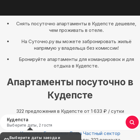
Снять посуточно апартаменты в Кудепсте дешевле,
чем проживать в отеле.
На Суточно.ру вы можете забронировать жильё
напрямую у владельца без комиссии!
Бронируйте апартаменты для командировок и для
отдыха в Кудепсте.
Апартаменты посуточно в
Кудепсте
322 предложения в Кудепсте oт 1 633
₽
/ сутки
Кудепста
Выберите даты, 2 гостя
Квартиры
Гостиницы
Дома
Частный сектор
Выберите даты заезда и
Найдём, где остановиться в Кудепсте: 322 варианта