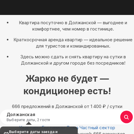
Квартира посуточно в Должанской — выгоднее и
комфортнее, чем номер в гостинице.
Краткосрочная аренда квартир — идеальное решение
для туристов и командированных.
Здесь можно сдать и снять квартиру на сутки в
Должанской и другом городе без посредников!
Жарко не будет —
кондиционер есть!
666 предложений в Должанской oт 1 400
₽
/ сутки
Должанская
Выберите даты, 2 гостя
Квартиры
Гостиницы
Дома
Частный сектор
Выберите даты заезда и
Найдём, где остановиться в Должанской: 666 вариантов