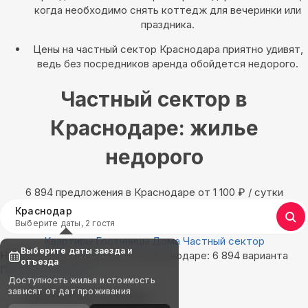
когда необходимо снять коттедж для вечеринки или
праздника.
Цены на частный сектор Краснодара приятно удивят,
ведь без посредников аренда обойдется недорого.
Частный сектор в
Краснодаре: жилье
недорого
6 894 предложения в Краснодаре oт 1 100
₽
/ сутки
Краснодар
Выберите даты, 2 гостя
Квартиры
Гостиницы
Дома
Частный сектор
Выберите даты заезда и
Найдём, где остановиться в Краснодаре: 6 894 варианта
отъезда
Показать на карте
Доступность жилья и стоимость
зависят от дат проживания
Выбирайте лучшее