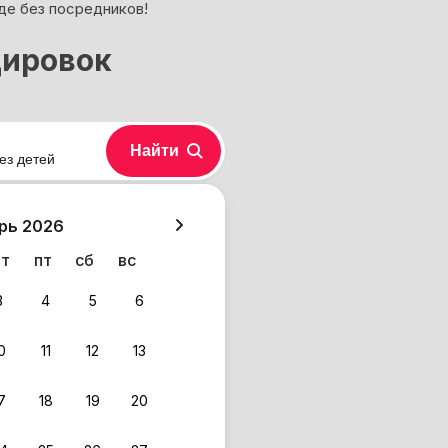
де без посредников!
дировок
Найти
ез детей
хазия
рь 2026
чт
пт
сб
вс
3
4
5
6
0
11
12
13
7
18
19
20