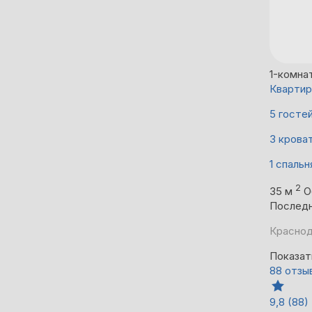
1-комна
Квартир
5 госте
3 крова
1 спальн
2
35 м
О
Последн
Краснод
Показат
88 отзы
9,8
(88)