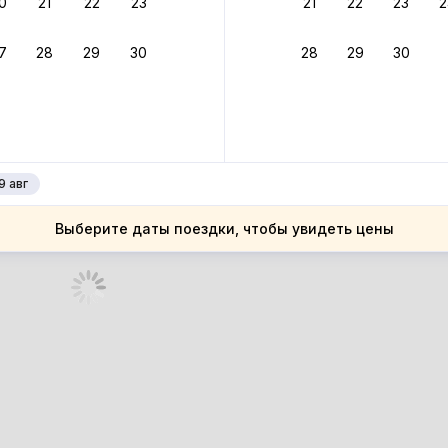
0
21
22
23
21
22
23
2
ное подтверждение брони без ожидания ответа от хозяина
7
28
29
30
28
29
30
зяин
 до 4%
руйте до 31 августа 2026 — и получите кэшбэк бонусами пос
нее
9 авг
Выберите даты поездки, чтобы увидеть цены