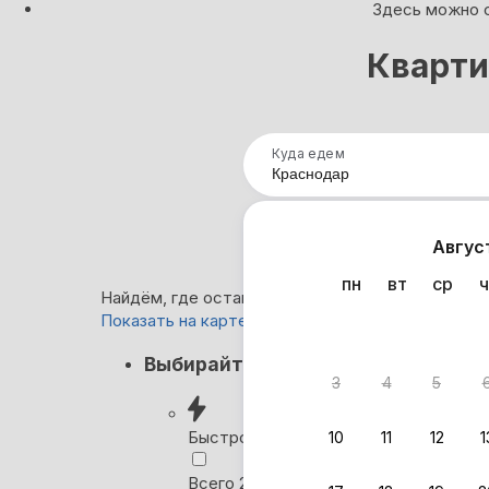
Здесь можно с
Кварти
Куда едем
Нап
Авгус
пн
вт
ср
ч
Найдём, где остановиться в Краснодаре: 6 269 
Показать на карте
Кэшбэк
Выбирайте лучшее
3
4
5
Вернём 
после о
Быстрое бронирование
10
11
12
1
Выбира
Всего 2 минуты, без