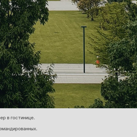
ер в гостинице.
омандированных.