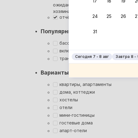
17
18
19
2
ожидания ответа от
Мгновен
хозяина
24
25
26
2
отчётные документы
Суперхо
Кэшбэк
Популярные фильтры
31
Заброни
Подроб
бассейн
включён завтрак
Сегодня 7 - 8 авг
Завтра 8 - 
трансфер
Варианты размещения
квартиры, апартаменты
дома, коттеджи
хостелы
отели
мини-гостиницы
гостевые дома
апарт-отели