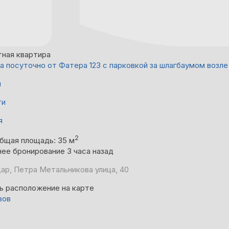
тная квартира
а посуточно от Фатера 123 с парковкой за шлагбаумом возл
й
ти
я
2
бщая площадь: 35 м
ее бронирование 3 часа назад
ар, Петра Метальникова улица, 40
ь расположение на карте
вов