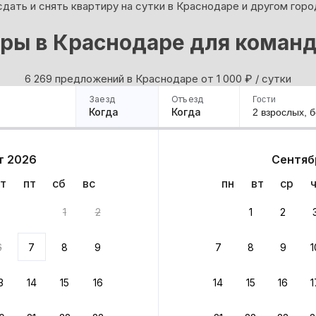
дать и снять квартиру на сутки в Краснодаре и другом горо
ры в Краснодаре для коман
6 269 предложений в Краснодаре oт 1 000
₽
/ сутки
Заезд
Отъезд
Гости
Когда
Когда
2 взрослых,
б
ример
Санкт-Петербург
Москва
Сочи
Минск
Казань
Дагестан
Кисловодск
Аб
т 2026
Сентяб
Квартиры
Гостиницы
Дома
Частный сектор
т
пт
сб
вс
пн
вт
ср
вариантов
1
2
1
2
 до 30% за бронь
6
7
8
9
7
8
9
1
бонусами
ценки проживания
3
14
15
16
14
15
16
1
йте быстрое бронирование