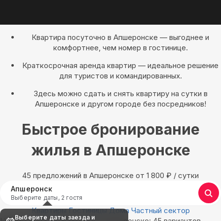
Квартира посуточно в Апшеронске — выгоднее и
комфортнее, чем номер в гостинице.
Краткосрочная аренда квартир — идеальное решение
для туристов и командированных.
Здесь можно сдать и снять квартиру на сутки в
Апшеронске и другом городе без посредников!
Быстрое бронирование
жилья в Апшеронске
45 предложений в Апшеронске oт 1 800
₽
/ сутки
Апшеронск
Выберите даты, 2 гостя
Квартиры
Гостиницы
Дома
Частный сектор
Выберите даты заезда и
Найдём, где остановиться в Апшеронске: 45 вариантов