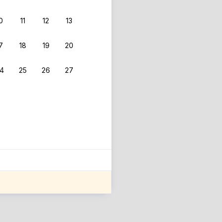
0
11
12
13
7
18
19
20
4
25
26
27
ле оценки проживания.