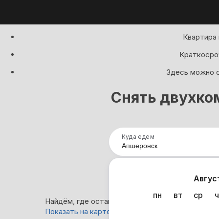
Квартира 
Краткосроч
Здесь можно с
Снять двухко
Куда едем
Нап
Авгус
пн
вт
ср
ч
Найдём, где остановиться в Апшеронске: 1 вари
Показать на карте