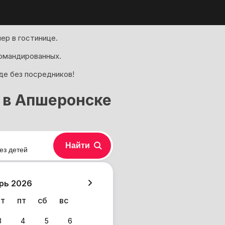
ер в гостинице.
омандированных.
де без посредников!
 в Апшеронске
Найти
ез детей
хазия
рь 2026
чт
пт
сб
вс
3
4
5
6