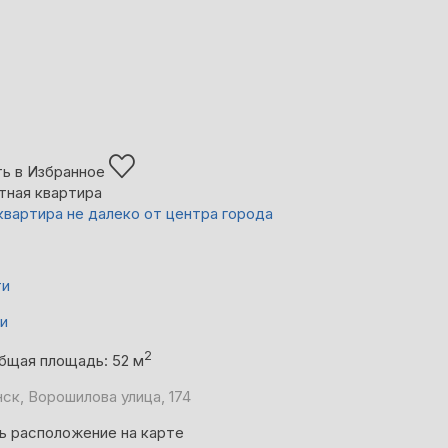
ь в Избранное
тная квартира
квартира не далеко от центра города
ти
ни
2
бщая площадь: 52 м
ск, Ворошилова улица, 174
ь расположение на карте