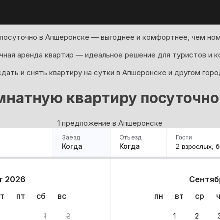
посуточно в Апшеронске — выгоднее и комфортнее, чем ном
ная аренда квартир — идеальное решение для туристов и к
дать и снять квартиру на сутки в Апшеронске и другом горо
мнатную квартиру посуточно
1 предложение в Апшеронске
Заезд
Отъезд
Гости
Когда
Когда
2 взрослых,
б
ример
Санкт-Петербург
Москва
Сочи
Минск
Казань
Дагестан
Кисловодск
Аб
т 2026
Сентяб
Квартиры
Гостиницы
Дома
Частный сектор
т
пт
сб
вс
пн
вт
ср
ант
1
2
1
2