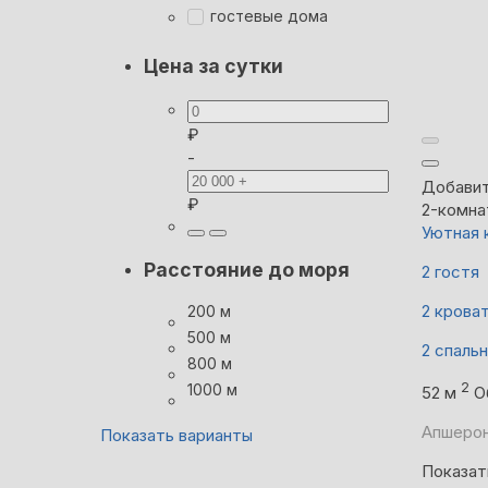
гостевые дома
Цена за сутки
₽
-
Добавит
₽
2-комна
Уютная 
Расстояние до моря
2 гостя
2 крова
200 м
500 м
2 спаль
800 м
2
1000 м
52 м
О
Апшерон
Показать варианты
Показат