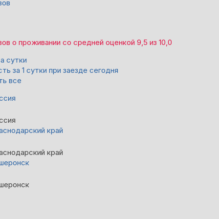
вов
вов
о проживании со средней оценкой
9,5
из
10,0
за сутки
ть за 1 сутки при заезде сегодня
ть все
ссия
ссия
аснодарский край
аснодарский край
шеронск
шеронск