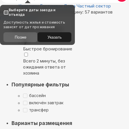
Квартиры
Гостиницы
Дома
Частный сектор
Выберите даты заезда и
Найдём, где остановиться в За Родину: 57 вариантов
отъезда
Показать на карте
Доступность жилья и стоимость
зависят от дат проживания
Выбирайте лучшее
Позже
Указать
Быстрое бронирование
Всего 2 минуты, без
ожидания ответа от
хозяина
Популярные фильтры
бассейн
включён завтрак
трансфер
Варианты размещения