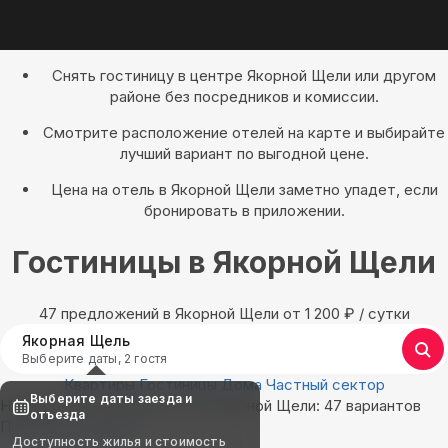
Снять гостиницу в центре Якорной Щели или другом
районе без посредников и комиссии.
Смотрите расположение отелей на карте и выбирайте
лучший вариант по выгодной цене.
Цена на отель в Якорной Щели заметно упадет, если
бронировать в приложении.
Гостиницы в Якорной Щели
47 предложений в Якорной Щели oт 1 200
₽
/ сутки
Якорная Щель
Выберите даты, 2 гостя
Квартиры
Гостиницы
Дома
Частный сектор
Выберите даты заезда и
Найдём, где остановиться в Якорной Щели: 47 вариантов
отъезда
Показать на карте
Доступность жилья и стоимость