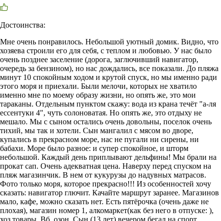
Достоинства:
Мне очень понравилось. Небольшой уютный домик. Видно, что
хозяева строили его для себя, с теплом и любовью. У нас было
очень позднее заселение (дорога, заглючивший навигатор,
очередь за бензином), но нас дождались, все показали. До пляжа
минут 10 спокойным ходом и крутой спуск, но мы именно ради
этого моря и приехали. Были мелочи, которых не хватило
именно мне по моему образу жизни, но опять же, это мои
тараканы. Отдельным пунктом скажу: вода из крана течёт "а-ля
ессентуки 4", чуть солоноватая. Но опять же, это отдыху не
мешало. Мы с сыном остались очень довольны, поселок очень
тихий, мы так и хотели. Сын мангалил с мясом во дворе,
купались в прекрасном море, нас не пугали ни сирены, ни
бабахи. Море было разное: и супер спокойное, и шторм
небольшой. Каждый день приплывают дельфины! Мы брали на
прокат сап. Очень адекватная цена. Наверху перед спуском на
пляж магазинчик. В нем от кукурузы до надувных матрасов.
Фото только моря, которое прекрасно!!! Из особенностей хочу
сказать: навигатор глючит. Качайте маршрут заранее. Магазинов
мало, кафе, можно сказать нет. Есть пятёрочка (очень даже не
плохая), магазин номер 1, алкомаркет(как без него в отпуске: ),
хоз товары. Вб, озон. Сын (13 лет) вечером бегал на спорт