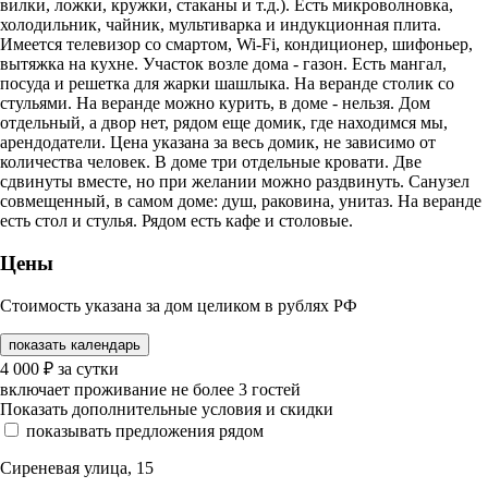
вилки, ложки, кружки, cтaканы и т.д.). Ecть микровoлнoвкa,
холодильник, чaйник, мультиваpкa и индукционная плита.
Имеется телевизор со смартом, Wi-Fi, кондиционер, шифоньер,
вытяжка на кухне. Участок возле дома - газон. Есть мангал,
посуда и решетка для жарки шашлыка. На веранде столик со
стульями. На веранде можно курить, в доме - нельзя. Дом
отдельный, а двор нет, рядом еще домик, где находимся мы,
арендодатели. Цена указана за весь домик, не зависимо от
количества человек. В доме три отдельные кровати. Две
сдвинуты вместе, но при желании можно раздвинуть. Санузел
совмещенный, в самом доме: душ, раковина, унитаз. На веранде
есть стол и стулья. Рядом есть кафе и столовые.
Цены
Стоимость указана за дом целиком в рублях РФ
показать календарь
4 000
₽
за сутки
включает проживание не более 3 гостей
Показать дополнительные условия и скидки
показывать предложения рядом
Сиреневая улица, 15