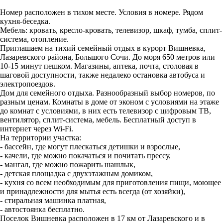
Номер расположен в тихом месте. Условия в номере. Рядом
кухня-беседка.
Мебель: кровать, кресло-кровать, телевизор, шкаф, тумба, сплит-
система, отопление.
Приглашаем на тихий семейный отдых в курорт Вишневка,
Лазаревского района, Большого Сочи. До моря 650 метров или
10-15 минут пешком. Магазины, аптека, почта, столовая в
шаговой доступности, также недалеко остановка автобуса и
электропоездов.
Дом для семейного отдыха. Разнообразный выбор номеров, по
разным ценам. Комнаты в доме от эконом с условиями на этаже
до комнат с условиями, в них есть телевизор с цифровым ТВ,
вентилятор, сплит-система, мебель. Бесплатный доступ в
интернет через Wi-Fi.
На территории участка:
- бассейн, где могут плескаться детишки и взрослые,
- качели, где можно покачаться и почитать прессу,
- мангал, где можно пожарить шашлык,
- детская площадка с двухэтажным домиком,
- кухня со всем необходимым для приготовления пищи, моющее
и принадлежности для мытья есть всегда (от хозяйки),
- стиральная машинка платная,
- автостоянка бесплатно.
Поселок Вишневка расположен в 17 км от Лазаревского и в