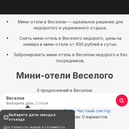
Мини-отели в Веселом — идеальное решение для
недорогого и уединенного отдыха.
Снять мини-отель в Веселого недорого, цены на
номера в мини-отеле от 900 рублей в сутки.
Забронировать мини-отель в Веселом недорого и без
посредников,
Мини-отели Веселого
0 предложений в Веселом
Веселое
Выберите даты, 2 гостя
Квартиры
Гостиницы
Дома
Частный сектор
Выберите даты заезда и
Найдём, где остановиться в Веселом: 0 вариантов
отъезда
Показать на карте
Доступность жилья и стоимость