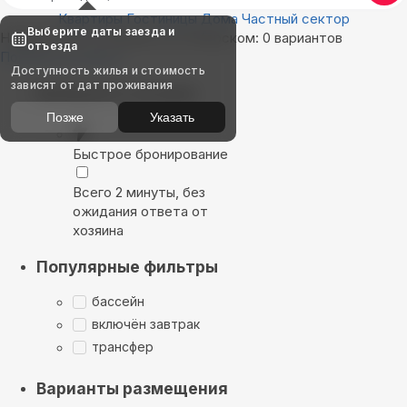
Квартиры
Гостиницы
Дома
Частный сектор
Выберите даты заезда и
Найдём, где остановиться в Морском: 0 вариантов
отъезда
Показать на карте
Доступность жилья и стоимость
зависят от дат проживания
Выбирайте лучшее
Позже
Указать
Быстрое бронирование
Всего 2 минуты, без
ожидания ответа от
хозяина
Популярные фильтры
бассейн
включён завтрак
трансфер
Варианты размещения