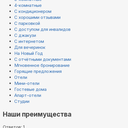
4-комнатные
С кондиционером
С хорошими отзывами
С парковкой
С доступом для инвалидов
С джакузи
С интернетом
Для вечеринок
На Новый Год
С отчётными документами
Мгновенное бронирование
Горящие предложения
Отели
Мини-отели
Гостевые дома
Апарт-отели
Студии
Наши преимущества
Ответов: 1