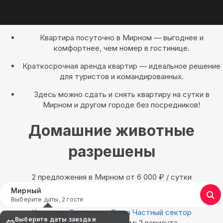
Квартира посуточно в Мирном — выгоднее и
комфортнее, чем номер в гостинице.
Краткосрочная аренда квартир — идеальное решение
для туристов и командированных.
Здесь можно сдать и снять квартиру на сутки в
Мирном и другом городе без посредников!
Домашние животные
разрешены
2 предложения в Мирном oт 6 000
₽
/ сутки
Мирный
Выберите даты, 2 гостя
Квартиры
Гостиницы
Дома
Частный сектор
Выберите даты заезда и
Найдём, где остановиться в Мирном: 2 варианта