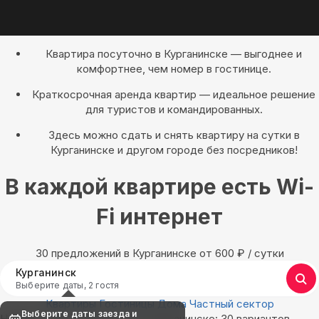
Квартира посуточно в Курганинске — выгоднее и
комфортнее, чем номер в гостинице.
Краткосрочная аренда квартир — идеальное решение
для туристов и командированных.
Здесь можно сдать и снять квартиру на сутки в
Курганинске и другом городе без посредников!
В каждой квартире есть Wi-
Fi интернет
30 предложений в Курганинске oт 600
₽
/ сутки
Курганинск
Выберите даты, 2 гостя
Квартиры
Гостиницы
Дома
Частный сектор
Выберите даты заезда и
Найдём, где остановиться в Курганинске: 30 вариантов