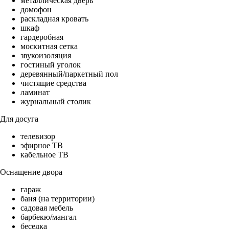
металлическая дверь
домофон
раскладная кровать
шкаф
гардеробная
москитная сетка
звукоизоляция
гостиный уголок
деревянный/паркетный пол
чистящие средства
ламинат
журнальный столик
Для досуга
телевизор
эфирное ТВ
кабельное ТВ
Оснащение двора
гараж
баня (на территории)
садовая мебель
барбекю/мангал
беседка