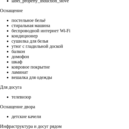
label_property_induction_stove
Оснащение
постельное бельё
стиральная машина
беспроводной интернет Wi-Fi
кондиционер
сушилка для белья
утюг с гладильной доской
балкон
домофон
шкаф
ковровое покрытие
ламинат
вешалка для одежды
Для досуга
телевизор
Оснащение двора
детские качели
Инфраструктура и досуг рядом