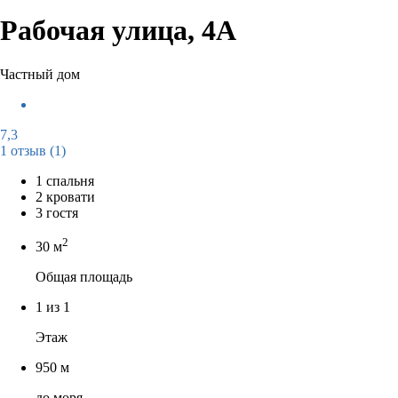
Рабочая улица, 4А
Частный дом
7,3
1 отзыв
(1)
1 спальня
2 кровати
3 гостя
2
30 м
Общая площадь
1 из 1
Этаж
950 м
до моря