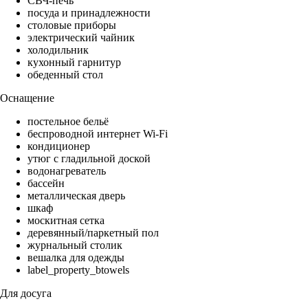
СВЧ-печь
посуда и принадлежности
столовые приборы
электрический чайник
холодильник
кухонный гарнитур
обеденный стол
Оснащение
постельное бельё
беспроводной интернет Wi-Fi
кондиционер
утюг с гладильной доской
водонагреватель
бассейн
металлическая дверь
шкаф
москитная сетка
деревянный/паркетный пол
журнальный столик
вешалка для одежды
label_property_btowels
Для досуга