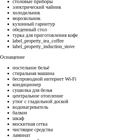
столовые приборы
электрический чайник
холодильник
морозильник
кухонный гарнитур
обеденный стол
турка для приготовления кофе
label_property_tea_coffee
label_property_induction_stove
Оснащение
постельное бельё
стиральная машина
беспроводной интернет Wi-Fi
кондиционер
сушилка для белья
центральное отопление
утюг с гладильной доской
водонагреватель
балкон
шкаф
москитная сетка
чистящие средства
ламинат