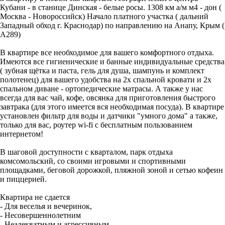
Кубани - в станице Динская - белые росы. 1308 км а/м м4 - дон (
Москва - Новороссийск) Начало платного участка ( дальний
Западный обход г. Краснодар) по направлению на Анапу, Крым (
А289)
В квартире все необходимое для вашего комфортного отдыха.
Имеются все гигиенические и банные индивидуальные средства
( зубная щётка и паста, гель для душа, шампунь и комплект
полотенец) для вашего удобства на 2х спальной кровати и 2х
спальном диване - ортопедические матрасы. А также у нас
всегда для вас чай, кофе, овсянка для приготовления быстрого
завтрака (для этого имеется вся необходимая посуда). В квартире
установлен фильтр для воды и датчики "умного дома" а также,
только для вас, роутер wi-fi с бесплатным пользованием
интернетом!
В шаговой доступности с кварталом, парк отдыха
комсомольский, со своими игровыми и спортивными
площадками, беговой дорожкой, пляжной зоной и сетью кофеин
и пиццерией.
Квартира не сдается
- Для веселья и вечеринок,
- Несовершеннолетним
- Неадекватным и агрессивным,