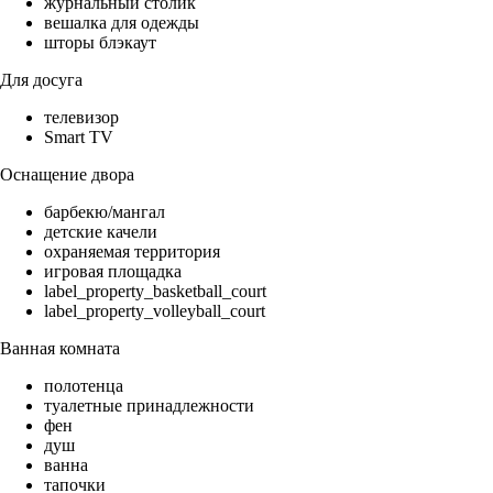
журнальный столик
вешалка для одежды
шторы блэкаут
Для досуга
телевизор
Smart TV
Оснащение двора
барбекю/мангал
детские качели
охраняемая территория
игровая площадка
label_property_basketball_court
label_property_volleyball_court
Ванная комната
полотенца
туалетные принадлежности
фен
душ
ванна
тапочки