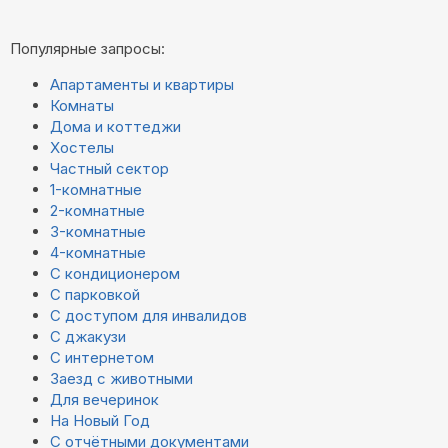
Популярные запросы:
Апартаменты и квартиры
Комнаты
Дома и коттеджи
Хостелы
Частный сектор
1-комнатные
2-комнатные
3-комнатные
4-комнатные
С кондиционером
С парковкой
С доступом для инвалидов
С джакузи
С интернетом
Заезд с животными
Для вечеринок
На Новый Год
С отчётными документами