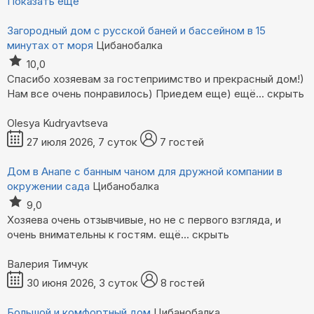
Показать еще
Загородный дом с русской баней и бассейном в 15
минутах от моря
Цибанобалка
10,0
Спасибо хозяевам за гостеприимство и прекрасный дом!)
Нам все очень понравилось) Приедем еще)
ещё...
скрыть
Olesya Kudryavtseva
27 июля 2026, 7 суток
7 гостей
Дом в Анапе с банным чаном для дружной компании в
окружении сада
Цибанобалка
9,0
Хозяева очень отзывчивые, но не с первого взгляда, и
очень внимательны к гостям.
ещё...
скрыть
Валерия Тимчук
30 июня 2026, 3 суток
8 гостей
Большой и комфортный дом
Цибанобалка