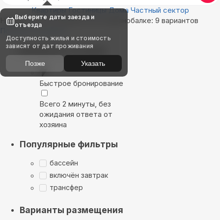
Квартиры
Гостиницы
Дома
Частный сектор
Выберите даты заезда и
Найдём, где остановиться в Цибанобалке: 9 вариантов
отъезда
Показать на карте
Доступность жилья и стоимость
зависят от дат проживания
Выбирайте лучшее
Позже
Указать
Быстрое бронирование
Всего 2 минуты, без
ожидания ответа от
хозяина
Популярные фильтры
бассейн
включён завтрак
трансфер
Варианты размещения