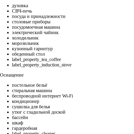
духовка
СВЧ-печь
посуда и принадлежности
столовые приборы
посудомоечная машина
электрический чайник
холодильник
морозильник
кухонный гарнитур
обеденный стол
label_property_tea_coffee
label_property_induction_stove
Оснащение
постельное бельё
стиральная машина
беспроводной интернет Wi-Fi
кондиционер
сушилка для белья
утюг с гладильной доской
бассейн
шкаф
гардеробная
label_property_cleaner