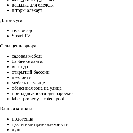
вешалка для одежды
шторы блэкаут
Для досуга
телевизор
Smart TV
Оснащение двора
садовая мебель
барбекю/мангал
веранда
открытый бассейн
шезлонги
мебель на улице
обеденная зона на улице
принадлежности для барбекю
label_property_heated_pool
Ванная комната
полотенца
туалетные принадлежности
душ