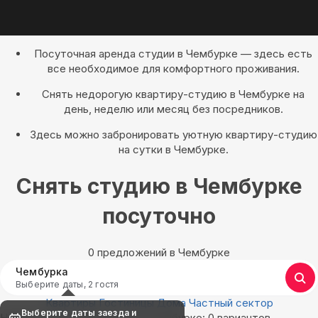
Посуточная аренда студии в Чембурке — здесь есть
все необходимое для комфортного проживания.
Снять недорогую квартиру-студию в Чембурке на
день, неделю или месяц без посредников.
Здесь можно забронировать уютную квартиру-студию
на сутки в Чембурке.
Снять студию в Чембурке
посуточно
0 предложений в Чембурке
Чембурка
Выберите даты, 2 гостя
Квартиры
Гостиницы
Дома
Частный сектор
Выберите даты заезда и
Найдём, где остановиться в Чембурке: 0 вариантов