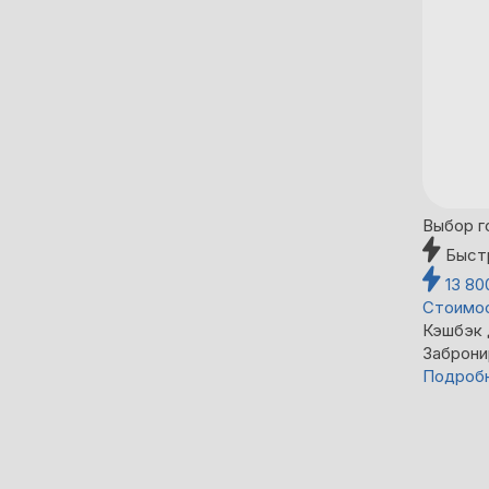
Выбор г
Быст
13 8
Стоимос
Кэшбэк
Заброни
Подроб