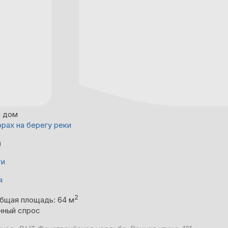
й дом
орах на берегу реки
й
ти
я
2
бщая площадь: 64 м
нный спрос