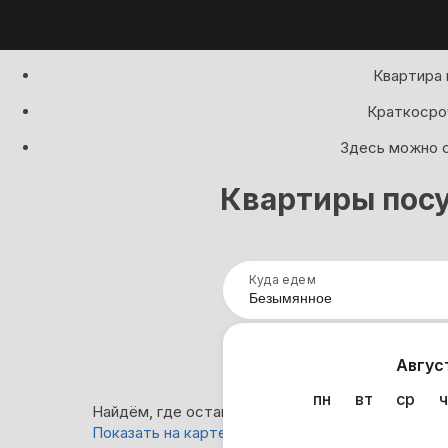
Квартира 
Краткосроч
Здесь можно с
Квартиры пос
Куда едем
Нап
Авгус
пн
вт
ср
ч
Найдём, где остановиться в Безымянном: 5 вар
Показать на карте