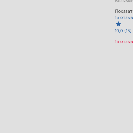
Безымян
Показат
15 отзы
10,0
(15)
15 отзы