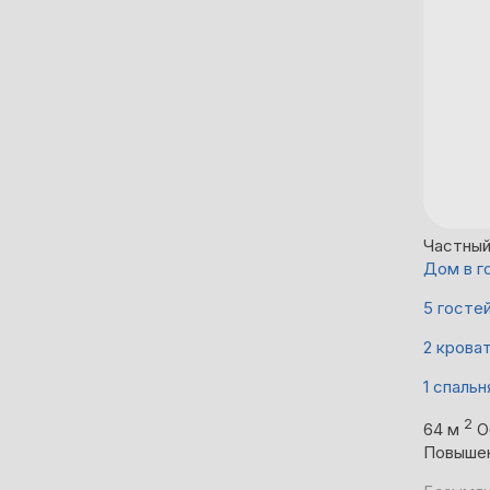
Частны
Дом в г
5 госте
2 крова
1 спальн
2
64 м
О
Повыше