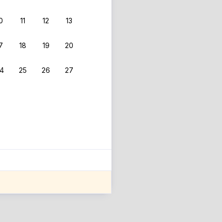
0
11
12
13
7
18
19
20
4
25
26
27
ле оценки проживания.