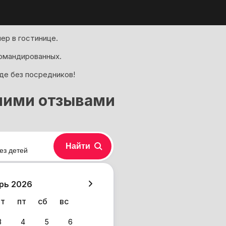
ер в гостинице.
омандированных.
де без посредников!
шими отзывами
Найти
ез детей
хазия
рь 2026
чт
пт
сб
вс
3
4
5
6