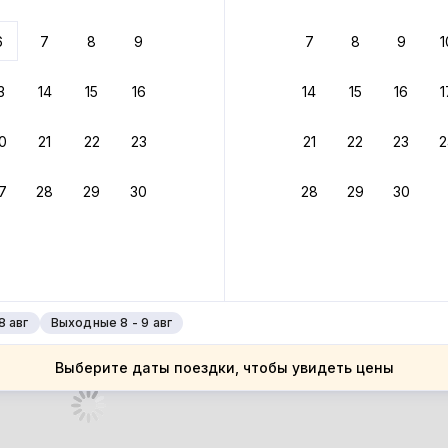
 до 30% за бронь
6
7
8
9
7
8
9
1
бонусами
ценки проживания
3
14
15
16
14
15
16
1
йте быстрое бронирование
0
21
22
23
21
22
23
2
ное подтверждение брони без ожидания ответа от хозяина
7
28
29
30
28
29
30
 до 4%
руйте до 31 августа 2026 — и получите кэшбэк бонусами пос
нее
8 авг
Выходные 8 - 9 авг
Выберите даты поездки, чтобы увидеть цены