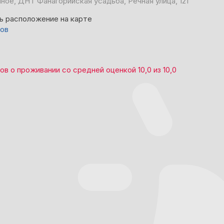
ное, ДНТ Фанагорийская усадьба, Речная улица, 121
ь расположение на карте
вов
вов
о проживании со средней оценкой
10,0
из
10,0