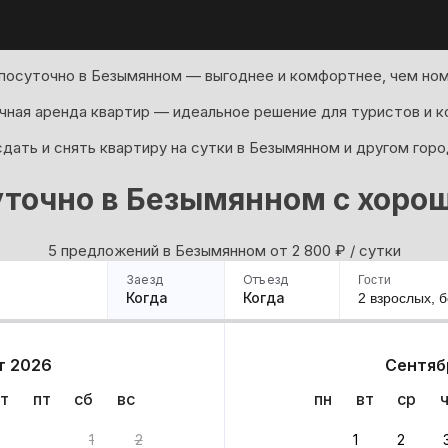
посуточно в Безымянном — выгоднее и комфортнее, чем ном
ная аренда квартир — идеальное решение для туристов и к
дать и снять квартиру на сутки в Безымянном и другом горо
уточно в Безымянном с хоро
5 предложений в Безымянном oт 2 800
₽
/ сутки
Заезд
Отъезд
Гости
Когда
Когда
2 взрослых,
б
ример
Санкт-Петербург
Москва
Сочи
Минск
Казань
Дагестан
Кисловодск
Аб
т 2026
Сентяб
Квартиры
Гостиницы
Дома
Частный сектор
т
пт
сб
вс
пн
вт
ср
иантов
1
2
1
2