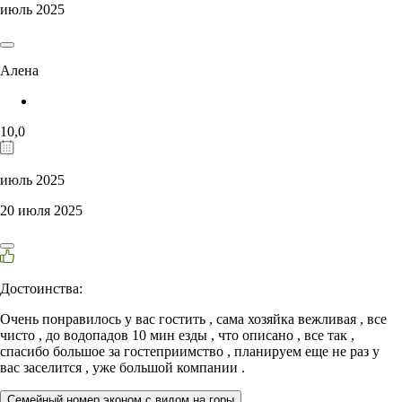
июль 2025
Алена
10,0
июль 2025
20 июля 2025
Достоинства:
Очень понравилось у вас гостить , сама хозяйка вежливая , все
чисто , до водопадов 10 мин езды , что описано , все так ,
спасибо большое за гостеприимство , планируем еще не раз у
вас заселится , уже большой компании .
Семейный номер эконом с видом на горы