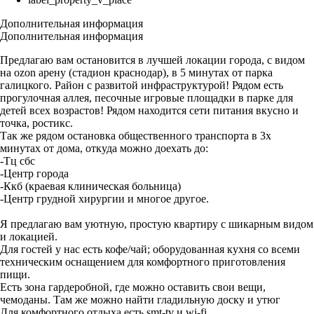
Дополнительная информация
Дополнительная информация
Предлагаю вам остановится в лучшей локации города, с видом
на ozon арену (стадион краснодар), в 5 минутах от парка
галицкого. Район с развитой инфраструктурой! Рядом есть
прогулочная аллея, песочные игровые площадки в парке для
детей всех возрастов! Рядом находится сети питания вкусно и
точка, ростикс.
Так же рядом остановка общественного транспорта в 3х
минутах от дома, откуда можно доехать до:
-Тц сбс
-Центр города
-Ккб (краевая клиническая больница)
-Центр грудной хирургии и многое другое.
Я предлагаю вам уютную, простую квартиру с шикарным видом
и локацией.
Для гостей у нас есть кофе/чай; оборудованная кухня со всеми
техническим оснащением для комфортного приготовления
пищи.
Есть зона гардеробной, где можно оставить свои вещи,
чемоданы. Там же можно найти гладильную доску и утюг
Для комфортного отдыха есть smt-tv и wi-fi