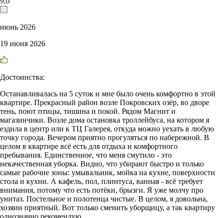
9,0
июнь 2026
19 июня 2026
Достоинства:
Останавливалась на 5 суток и мне было очень комфортно в этой
квартире. Прекрасный район возле Покровских озёр, во дворе
тень, поют птицы, тишина и покой. Рядом Магнит и
магазинчики. Возле дома остановка троллейбуса, на котором я
ездила в центр или к ТЦ Галерея, откуда можно уехать в любую
точку города. Вечером приятно прогуляться по набережной. В
целом в квартире всё есть для отдыха и комфортного
пребывания. Единственное, что меня смутило - это
некачественная уборка. Видно, что убирают быстро и только
самые рабочие зоны: умывальник, мойка на кухне, поверхности
стола и кухни. А кафель, пол, плинтуса, ванная - всё требует
внимания, потому что есть потёки, брызги. Я уже молчу про
унитаз. Постельное и полотенца чистые. В целом, я довольна,
хозяин приятный. Вот только сменить уборщицу, а так квартиру
однозначно рекомендую.