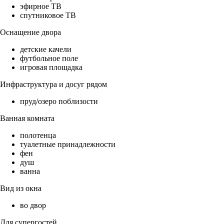
эфирное ТВ
спутниковое ТВ
Оснащение двора
детские качели
футбольное поле
игровая площадка
Инфраструктура и досуг рядом
пруд/озеро поблизости
Ванная комната
полотенца
туалетные принадлежности
фен
душ
ванна
Вид из окна
во двор
Для супергостей