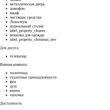
металлическая дверь
домофон
шкаф
чистящие средства
Линолеум
журнальный столик
label_property_cleaner
вешалка для одежды
label_property_christmas_tree
Для досуга
телевизор
Ванная комната
полотенца
туалетные принадлежности
фен
душ
ванна
тапочки
Доступность