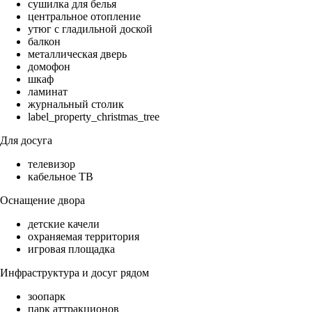
сушилка для белья
центральное отопление
утюг с гладильной доской
балкон
металлическая дверь
домофон
шкаф
ламинат
журнальный столик
label_property_christmas_tree
Для досуга
телевизор
кабельное ТВ
Оснащение двора
детские качели
охраняемая территория
игровая площадка
Инфраструктура и досуг рядом
зоопарк
парк аттракционов